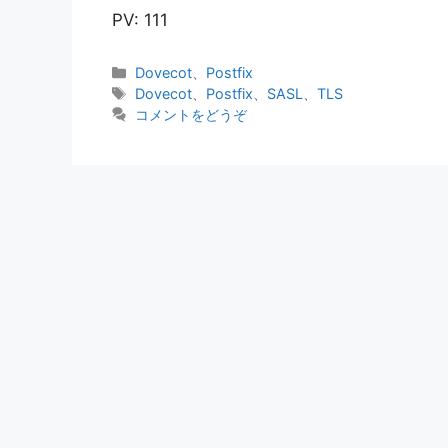
PV: 111
カ
Dovecot
、
Postfix
テ
タ
Dovecot
、
Postfix
、
SASL
、
TLS
ゴ
グ
コメントをどうぞ
リ
ー