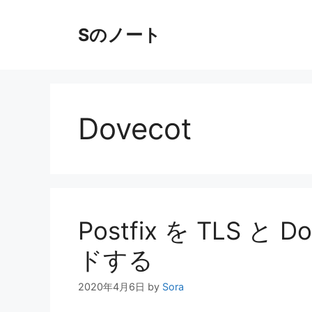
コ
ン
Sのノート
テ
ン
ツ
へ
ス
Dovecot
キ
ッ
プ
Postfix を TLS と
ドする
2020年4月6日
by
Sora